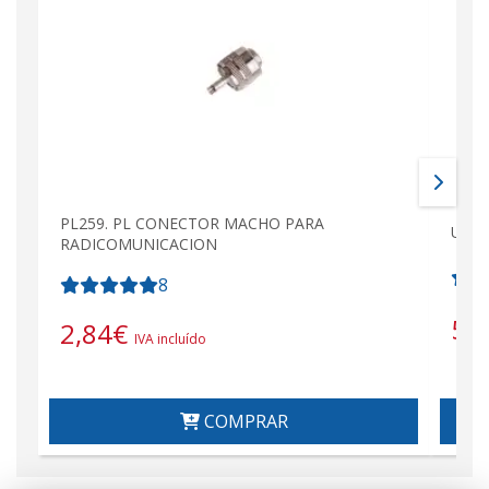
PL259. PL CONECTOR MACHO PARA
UHF1
RADICOMUNICACION
8
5,
2,84
€
IVA incluído
COMPRAR