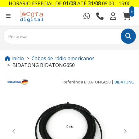
HORÁRIO ESPECIAL DE
01/08
ATÉ
31/08
09:00 - 15:00
0
Início
Cabos de rádio americanos
BIDATONG BIDATONG650
Referência
BIDATONG650
|
BIDATONG
Previous
Next