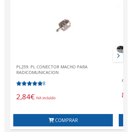
PL259. PL CONECTOR MACHO PARA
RADICOMUNICACION
ALAN
8
87
2,84
€
IVA incluído
COMPRAR