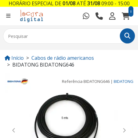
HORÁRIO ESPECIAL DE
01/08
ATÉ
31/08
09:00 - 15:00
0
Início
Cabos de rádio americanos
BIDATONG BIDATONG646
Referência
BIDATONG646
|
BIDATONG
Previous
Next