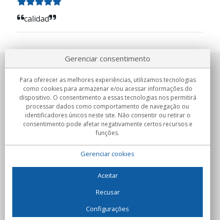
calidad
Gerenciar consentimento
Sobre nosotros
Para oferecer as melhores experiências, utilizamos tecnologias
como cookies para armazenar e/ou acessar informações do
Compromissos
dispositivo. O consentimento a essas tecnologias nos permitirá
processar dados como comportamento de navegação ou
identificadores únicos neste site. Não consentir ou retirar o
Compras
consentimento pode afetar negativamente certos recursos e
funções.
Colectivos
Gerenciar cookies
Parceiros
Informação
Aceitar
Recusar
Configurações
C/Flassaders, 13, Nave 6, 08130 Santa Perpètua de Mogoda