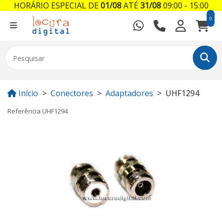
HORÁRIO ESPECIAL DE
01/08
ATÉ
31/08
09:00 - 15:00
0
Início
Conectores
Adaptadores
UHF1294
Referência
UHF1294