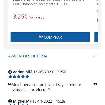
GOLD banho de isolamento TEFLO
PL m
3,25
€
IVA incluído
8,
COMPRAR
AVALIAÇÕES UHF1294
Adrian MM
16-05-2023 | 22:56
Muy buena compra, rapidez y excelente
calidad del producto. ?
Miguel MF
10-11-2022 | 15:28