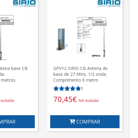
ntena base CB
GPV12 SIRIO CB Antena de
da.
base de 27 MHz, 1/2 onda.
 metros
Comprimento 6 metro
1
70,45
€
 incluído
IVA incluído
MPRAR
COMPRAR