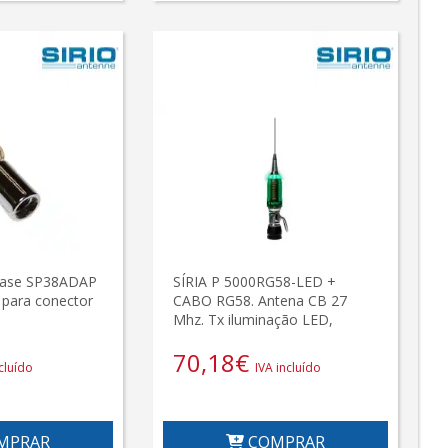
base SP38ADAP
SÍRIA P 5000RG58-LED +
 para conector
CABO RG58. Antena CB 27
Mhz. Tx iluminação LED,
70,18
€
cluído
IVA incluído
MPRAR
COMPRAR