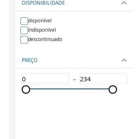
DISPONIBILIDADE
disponível
indisponível
descontinuado
PREÇO
‐