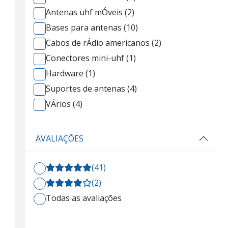
Antenas uhf mÓveis (2)
Bases para antenas (10)
Cabos de rÁdio americanos (2)
Conectores mini-uhf (1)
Hardware (1)
Suportes de antenas (4)
VÁrios (4)
AVALIAÇÕES
(41)
(2)
Todas as avaliações