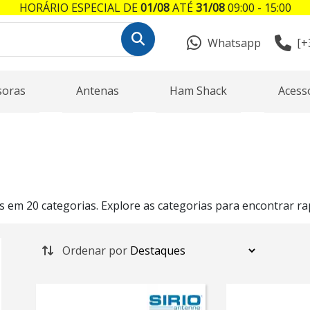
HORÁRIO ESPECIAL DE
01/08
ATÉ
31/08
09:00 - 15:00
Whatsapp
[+
soras
Antenas
Ham Shack
Acess
s em 20 categorias. Explore as categorias para encontrar r
Ordenar por