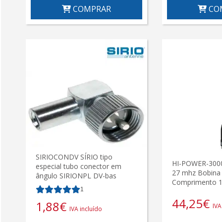
COMPRAR
CO
SIRIOCONDV SÍRIO tipo
HI-POWER-3000
especial tubo conector em
27 mhz Bobina 
ângulo SIRIONPL DV-bas
Comprimento 1
1
44,25
€
1,88
€
IVA
IVA incluído