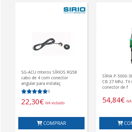
SG-ACU mteros SÍRIOS RG58
SÍRIA P-5000-3
cabo de 4 com conector
CB 27 Mhz. TX 
angular para instalaç
conector de f
3
54,84
€
22,30
€
IVA
IVA incluído
COMPRAR
CO