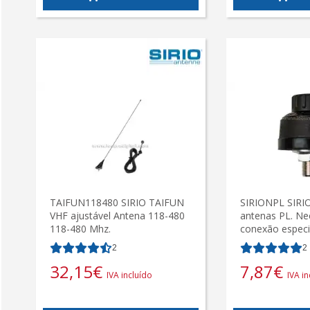
TAIFUN118480 SIRIO TAIFUN
SIRIONPL SIRI
VHF ajustável Antena 118-480
antenas PL. Ne
118-480 Mhz.
conexão especi
2
2
32,15
€
7,87
€
IVA incluído
IVA in