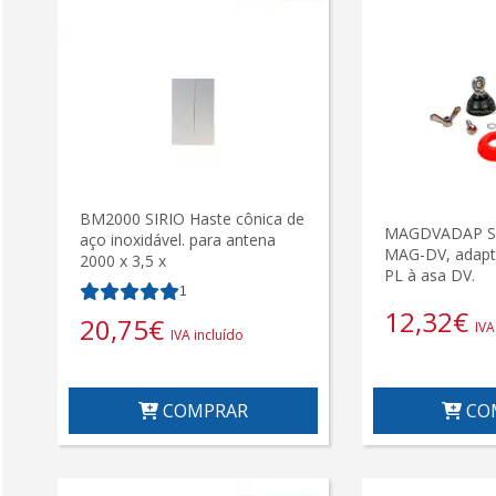
BM2000 SIRIO Haste cônica de
MAGDVADAP SI
aço inoxidável. para antena
MAG-DV, adapt
2000 x 3,5 x
PL à asa DV.
1
12,32
€
20,75
€
IVA
IVA incluído
COMPRAR
CO