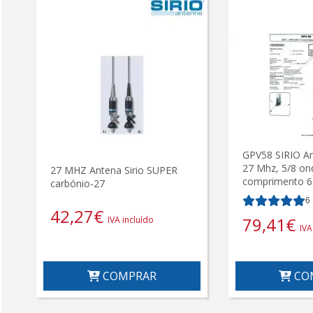
GPV58 SIRIO A
27 Mhz, 5/8 on
27 MHZ Antena Sirio SUPER
comprimento 6
carbónio-27
6
42,27
€
79,41
€
IVA incluído
IVA
COMPRAR
CO