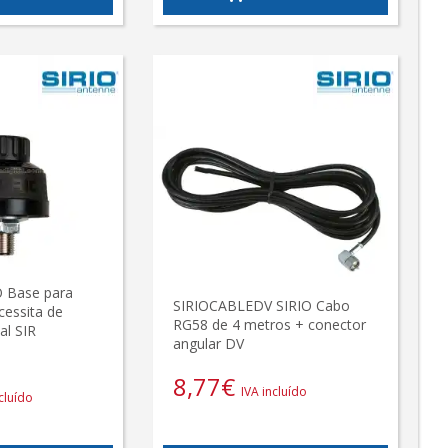
O Base para
SIRIOCABLEDV SIRIO Cabo
cessita de
RG58 de 4 metros + conector
al SIR
angular DV
8,77
€
IVA incluído
cluído