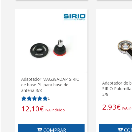
Adaptador MAG38ADAP SIRIO
Adaptador de 
de base PL para base de
SIRIO Palomilla
antena 3/8
3/8
1
2,93
€
12,10
€
IVA in
IVA incluído
COMPRAR
CO