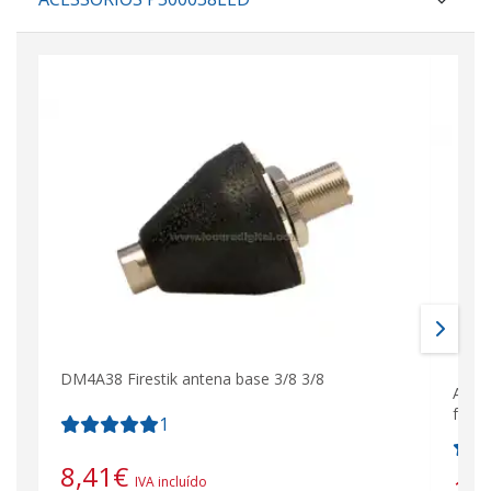
DM4A38 Firestik antena base 3/8 3/8
Adap
fême
1
8,41
€
15
IVA incluído