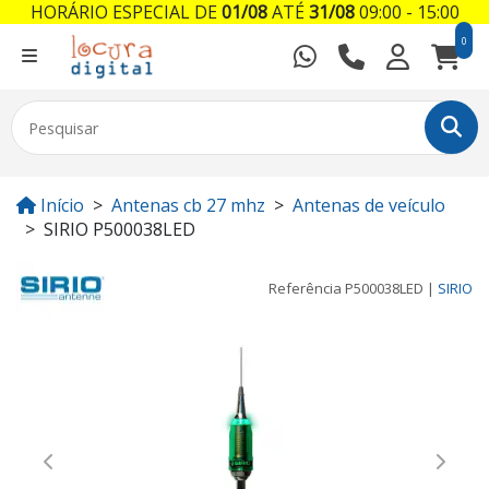
HORÁRIO ESPECIAL DE
01/08
ATÉ
31/08
09:00 - 15:00
0
Início
Antenas cb 27 mhz
Antenas de veículo
SIRIO P500038LED
Referência
P500038LED
|
SIRIO
Previous
Next