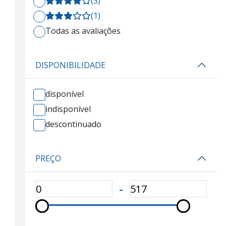
(3)
(1)
Todas as avaliações
DISPONIBILIDADE
disponível
indisponível
descontinuado
PREÇO
‐