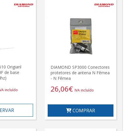
0 Origianl
DIAMOND SP3000 Conectores
HF de base
protetores de antena N Fêmea
Mhz)
- N Fêmea
26,06
€
IVA incluído
IVA incluído
ERVAR
COMPRAR