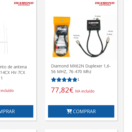
Diamond MX62N Duplexer 1,6-
nto de antena
56 MHZ, 76-470 Mhz
14CX HV-7CX
 1
1
77,82
€
 incluído
IVA incluído
MPRAR
COMPRAR