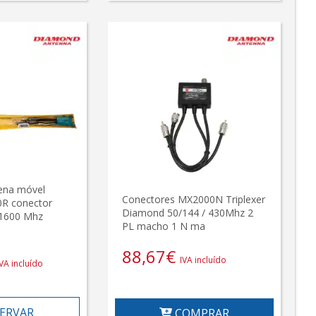
ena móvel
Conectores MX2000N Triplexer
R conector
Diamond 50/144 / 430Mhz 2
1600 Mhz
PL macho 1 N ma
88,67
€
IVA incluído
IVA incluído
ERVAR
COMPRAR