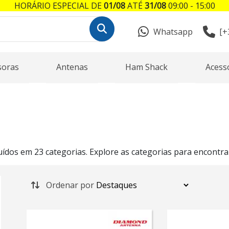
HORÁRIO ESPECIAL DE
01/08
ATÉ
31/08
09:00 - 15:00
Whatsapp
[+
soras
Antenas
Ham Shack
Acess
dos em 23 categorias. Explore as categorias para encontra
Ordenar por