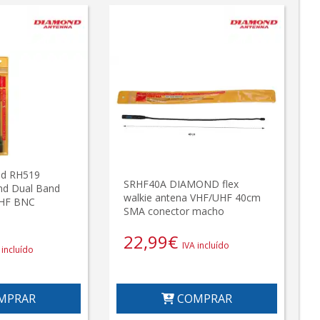
nd RH519
SRHF40A DIAMOND flex
nd Dual Band
walkie antena VHF/UHF 40cm
UHF BNC
SMA conector macho
22,99
€
IVA incluído
 incluído
MPRAR
COMPRAR