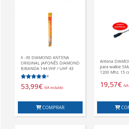
X -30 DIAMOND ANTENA
Antena DIAMO
ORIGINAL JAPONÊS DIAMOND
para walkie SM
BIBANDA 144 VHF / UHF 43
1200 Mhz. 15 c
4
19,57
€
53,99
€
IVA
IVA incluído
COMPRAR
CO