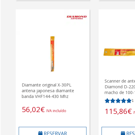
Scanner de ant
Diamante original X-30PL
Diamond D-220
antena japonesa diamante
macho de 100-
banda VHF144-430 Mhz
1
56,02
€
115,86
€
IVA incluído
RESERVAR
RES