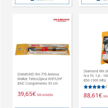
Diamond MX-30
DIAMOND RH-770 Antena
N e PL 1,6 - 16
Walkie Telescópica VHF/UHF
850-1300 Mhz
BNC Comprimento 93 cm
2
39,65
€
88,61
€
IVA incluído
IVA