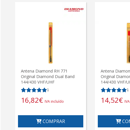
Antena Diamond RH 771
Antena Diamo
Original Diamond Dual Band
Original Diamo
144/430 VHF/UHF
144/430 VHF/
1
1
16,82
€
14,52
€
IVA incluído
IVA
COMPRAR
CO