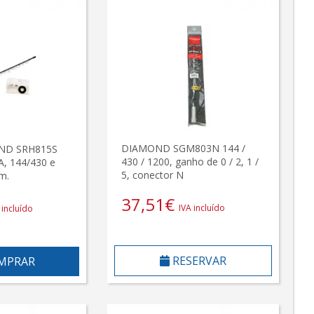
DIAMOND SGM803N 144 /
ND SRH815S
430 / 1200, ganho de 0 / 2, 1 /
A, 144/430 e
5, conector N
m.
37,51
€
IVA incluído
 incluído
RESERVAR
MPRAR