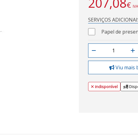
207,08
€
IVA
SERVIÇOS ADICIONAI
Papel de presen
Viu mais 
indisponível
Disp