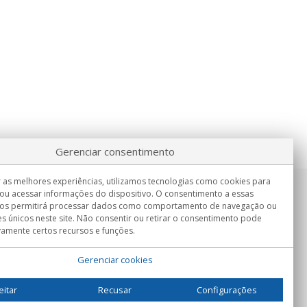
Gerenciar consentimento
 as melhores experiências, utilizamos tecnologias como cookies para
ou acessar informações do dispositivo. O consentimento a essas
Informação
nos permitirá processar dados como comportamento de navegação ou
Seg.-Sex. 9:00h - 15:00h.
es únicos neste site. Não consentir ou retirar o consentimento pode
Entrega em
vamente certos recursos e funções.
Gerenciar cookies
eitar
Recusar
Configurações