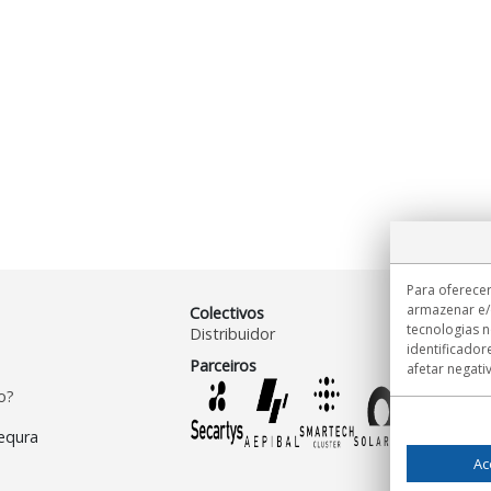
Para oferecer
armazenar e/
Colectivos
tecnologias 
Distribuidor
identificador
Parceiros
afetar negati
o?
Ac