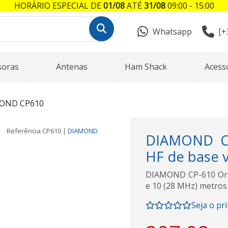
HORÁRIO ESPECIAL DE
01/08
ATÉ
31/08
09:00 - 15:00
Whatsapp
[+
soras
Antenas
Ham Shack
Acess
OND CP610
Referência
CP610
|
DIAMOND
DIAMOND CP
HF de base ve
DIAMOND CP-610 Origi
e 10 (28 MHz) metros
Seja o pr