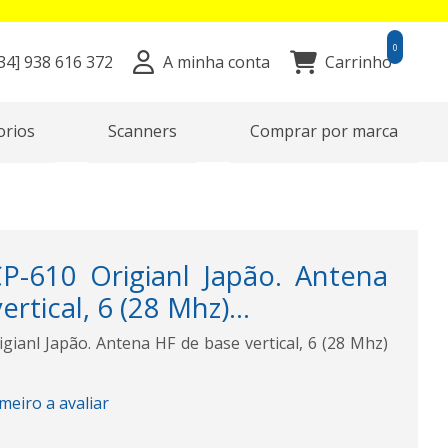
0
34]
938 616 372
A minha conta
Carrinho
orios
Scanners
Comprar por marca
-610 Origianl Japão. Antena
rtical, 6 (28 Mhz)...
anl Japão. Antena HF de base vertical, 6 (28 Mhz)
imeiro a avaliar