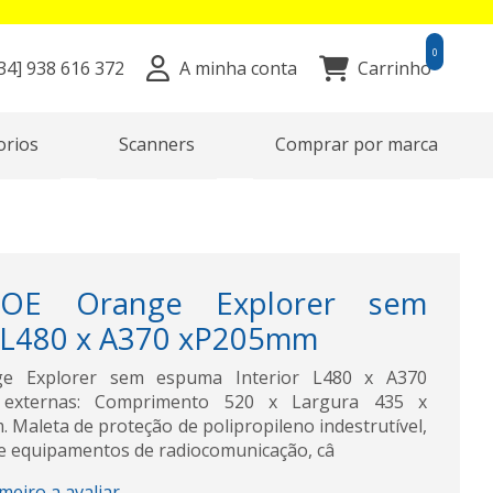
0
34]
938 616 372
A minha conta
Carrinho
orios
Scanners
Comprar por marca
0OE Orange Explorer sem
 L480 x A370 xP205mm
e Explorer sem espuma Interior L480 x A370
externas: Comprimento 520 x Largura 435 x
 Maleta de proteção de polipropileno indestrutível,
de equipamentos de radiocomunicação, câ
imeiro a avaliar