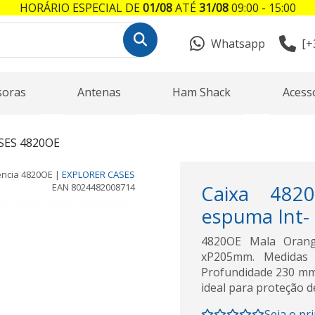
HORÁRIO ESPECIAL DE
01/08
ATÉ
31/08
09:00 - 15:00
Whatsapp
[+
soras
Antenas
Ham Shack
Acess
SES 4820OE
ência
4820OE
|
EXPLORER CASES
EAN
8024482008714
Caixa 482
espuma Int-
4820OE Mala Orang
xP205mm. Medidas 
Profundidade 230 mm.
ideal para proteção 
Seja o pr