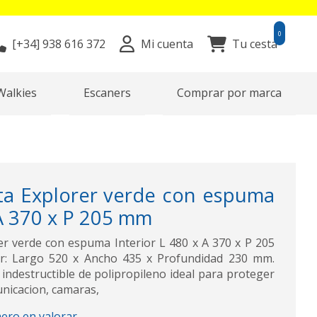
0
[+34]
938 616 372
Mi cuenta
Tu cesta
Walkies
Escaners
Comprar por marca
a Explorer verde con espuma
 A 370 x P 205 mm
r verde con espuma Interior L 480 x A 370 x P 205
r: Largo 520 x Ancho 435 x Profundidad 230 mm.
indestructible de polipropileno ideal para proteger
nicacion, camaras,
mero en valorar