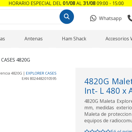
HORARIO ESPECIAL DEL
01/08
AL
31/08
09:00 - 15:00
Whatsapp
as
Antenas
Ham Shack
Accesorios 
 CASES 4820G
rencia
4820G
|
EXPLORER CASES
EAN
8024482010595
4820G Malet
Int- L 480 x
4820G Maleta Explore
mm, medidas exterio
Maleta de proteccion 
equipos de radiocomu
Sé el pri