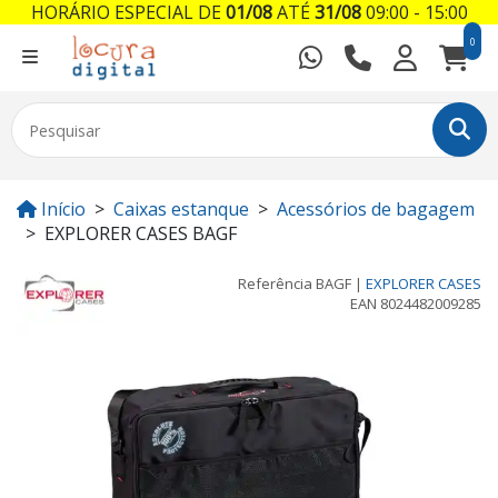
HORÁRIO ESPECIAL DE
01/08
ATÉ
31/08
09:00 - 15:00
0
Início
Caixas estanque
Acessórios de bagagem
EXPLORER CASES BAGF
Referência
BAGF
|
EXPLORER CASES
EAN
8024482009285