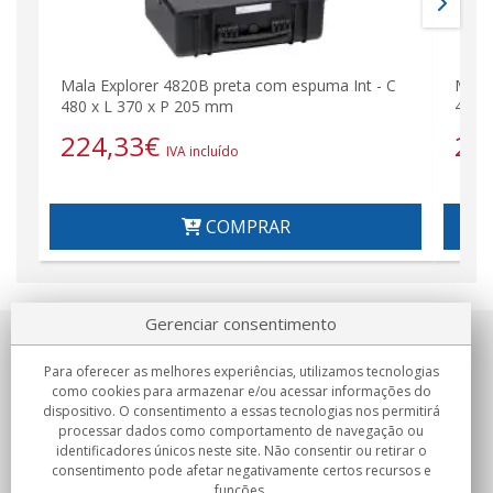
Mala Explorer 4820B preta com espuma Int - C
Mala
480 x L 370 x P 205 mm
480 
224,33
€
22
IVA incluído
COMPRAR
Gerenciar consentimento
Sobre nosotros
Para oferecer as melhores experiências, utilizamos tecnologias
como cookies para armazenar e/ou acessar informações do
Compromissos
dispositivo. O consentimento a essas tecnologias nos permitirá
processar dados como comportamento de navegação ou
identificadores únicos neste site. Não consentir ou retirar o
Compras
consentimento pode afetar negativamente certos recursos e
funções.