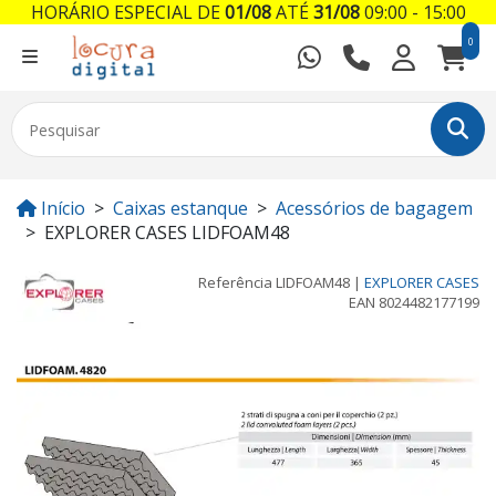
HORÁRIO ESPECIAL DE
01/08
ATÉ
31/08
09:00 - 15:00
0
Início
Caixas estanque
Acessórios de bagagem
EXPLORER CASES LIDFOAM48
Referência
LIDFOAM48
|
EXPLORER CASES
EAN
8024482177199