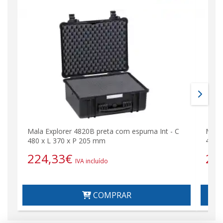
Mala Explorer 4820B preta com espuma Int - C
Mala
480 x L 370 x P 205 mm
480 
224,33
€
22
IVA incluído
COMPRAR