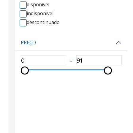
disponível
indisponível
descontinuado
PREÇO
‐