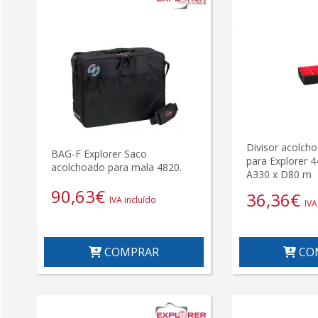
Divisor acolch
BAG-F Explorer Saco
para Explorer 4
acolchoado para mala 4820.
A330 x D80 m
90,63
€
36,36
€
IVA incluído
IVA
COMPRAR
CO