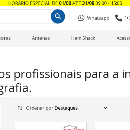
HORÁRIO ESPECIAL DE
01/08
ATÉ
31/08
09:00 - 15:00
Whatsapp
[+
soras
Antenas
Ham Shack
Acess
os profissionais para a i
grafia.
Ordenar por