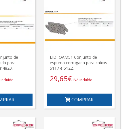
njunto de
LIDFOAM51 Conjunto de
ada para
espuma corrugada para caixas
r 4820.
5117 e 5122.
29,65
€
 incluído
IVA incluído
MPRAR
COMPRAR