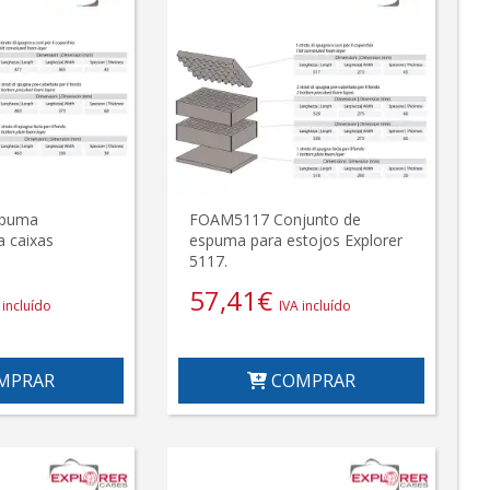
spuma
FOAM5117 Conjunto de
 caixas
espuma para estojos Explorer
5117.
57,41
€
 incluído
IVA incluído
MPRAR
COMPRAR