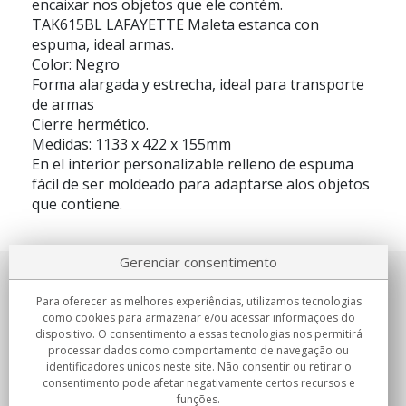
encaixar nos objetos que ele contém.
TAK615BL LAFAYETTE Maleta estanca con
espuma, ideal armas.
Color: Negro
Forma alargada y estrecha, ideal para transporte
de armas
Cierre hermético.
Medidas: 1133 x 422 x 155mm
En el interior personalizable relleno de espuma
fácil de ser moldeado para adaptarse alos objetos
que contiene.
Gerenciar consentimento
Sobre nosotros
Para oferecer as melhores experiências, utilizamos tecnologias
como cookies para armazenar e/ou acessar informações do
Compromissos
dispositivo. O consentimento a essas tecnologias nos permitirá
processar dados como comportamento de navegação ou
identificadores únicos neste site. Não consentir ou retirar o
Compras
consentimento pode afetar negativamente certos recursos e
funções.
Colectivos