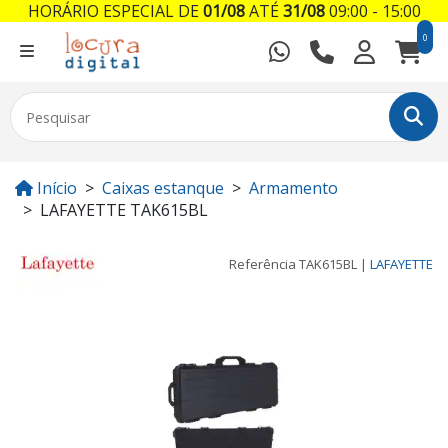
HORÁRIO ESPECIAL DE
01/08
ATÉ
31/08
09:00 - 15:00
0
Início
Caixas estanque
Armamento
LAFAYETTE TAK615BL
Referência
TAK615BL
|
LAFAYETTE