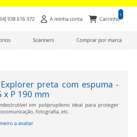
0
34]
938 616 372
A minha conta
Carrinho
orios
Scanners
Comprar por marca
Explorer preta com espuma -
5 x P 190 mm
ndestrutível em polipropileno ideal para proteger
ocomunicação, fotografia, etc.
imeiro a avaliar