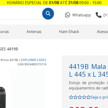
HORÁRIO ESPECIAL DE
01/08
ATÉ
31/08
09:00 - 15:00
Whatsapp
[+
soras
Antenas
Ham Shack
Acess
SES 4419B
rência
4419B
|
EXPLORER CASES
EAN
8024482015316
4419B Mala 
L 445 x L 34
Estojo de proteção i
equipamentos de radi
Seja o pr