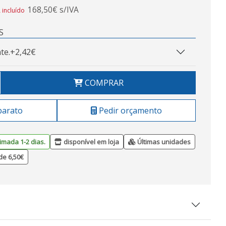
168,50€ s/IVA
 incluído
S
te.
+2,42€
COMPRAR
barato
Pedir orçamento
imada 1-2 dias.
disponível em loja
Últimas unidades
de 6,50€