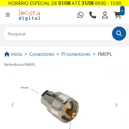
HORÁRIO ESPECIAL DE
01/08
ATÉ
31/08
09:00 - 15:00
0
Início
Conectores
Pl conectores
FMEPL
Referência
FMEPL
Previous
Next