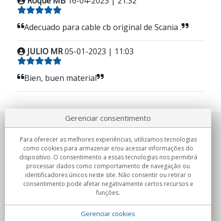
Roque MB
16-04-2023 | 21:32
Adecuado para cable cb original de Scania .
JULIO MR
05-01-2023 | 11:03
Bien, buen material
Gerenciar consentimento
Sobre nosotros
Para oferecer as melhores experiências, utilizamos tecnologias
como cookies para armazenar e/ou acessar informações do
Compromissos
dispositivo. O consentimento a essas tecnologias nos permitirá
processar dados como comportamento de navegação ou
identificadores únicos neste site. Não consentir ou retirar o
Compras
consentimento pode afetar negativamente certos recursos e
funções.
Colectivos
Gerenciar cookies
Parceiros