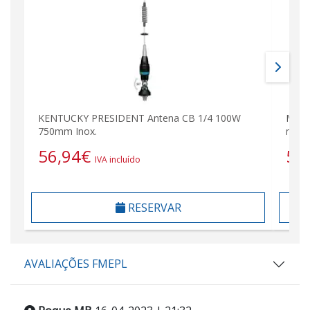
KENTUCKY PRESIDENT Antena CB 1/4 100W
MARY
750mm Inox.
milím
56,94
€
55
IVA incluído
RESERVAR
AVALIAÇÕES FMEPL