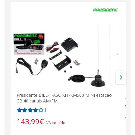
Presidente BILL-II-ASC KIT-KM500 MINI estação
Pres
CB 40 canais AM/FM
+ Can
1
11
143,99
€
IVA incluído