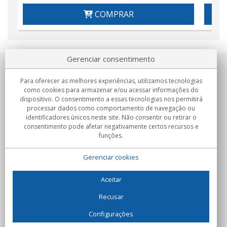
COMPRAR
Gerenciar consentimento
Sobre nosotros
Para oferecer as melhores experiências, utilizamos tecnologias
como cookies para armazenar e/ou acessar informações do
Compromissos
dispositivo. O consentimento a essas tecnologias nos permitirá
processar dados como comportamento de navegação ou
identificadores únicos neste site. Não consentir ou retirar o
Compras
consentimento pode afetar negativamente certos recursos e
funções.
Colectivos
Gerenciar cookies
Parceiros
Informação
Aceitar
Recusar
Configurações
C/Flassaders, 13, Nave 6, 08130 Santa Perpètua de Mogoda
(Barcelona) - Espanha