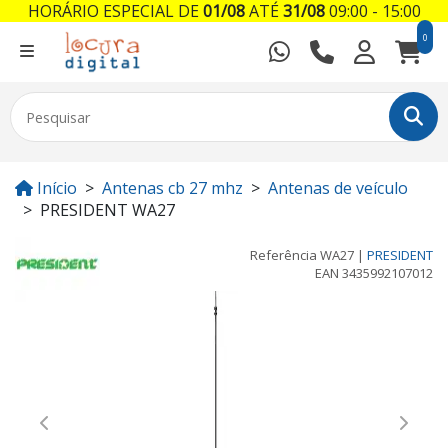
HORÁRIO ESPECIAL DE
01/08
ATÉ
31/08
09:00 - 15:00
0
Início
Antenas cb 27 mhz
Antenas de veículo
PRESIDENT WA27
Referência
WA27
|
PRESIDENT
EAN
3435992107012
Previous
Next