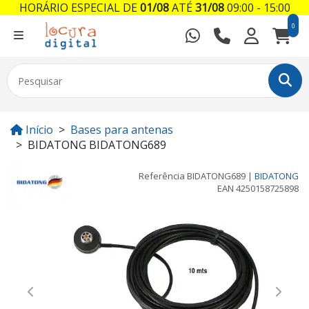
HORÁRIO ESPECIAL DE
01/08
ATÉ
31/08
09:00 - 15:00
0
Início
Bases para antenas
BIDATONG BIDATONG689
Referência
BIDATONG689
|
BIDATONG
EAN
4250158725898
Previous
Next