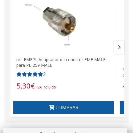
ref. FMEPL Adaptador de conector FME MALE
para PL-259 MALE
SIRI
2
Comp
5,30
€
44
IVA incluído
COMPRAR