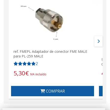
ref. FMEPL Adaptador de conector FME MALE
para PL-259 MALE
SIRI
2
Comp
5,30
€
44
IVA incluído
COMPRAR