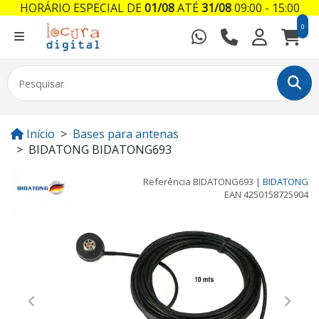
HORÁRIO ESPECIAL DE
01/08
ATÉ
31/08
09:00 - 15:00
0
Início
Bases para antenas
BIDATONG BIDATONG693
Referência
BIDATONG693
|
BIDATONG
EAN
4250158725904
Previous
Next