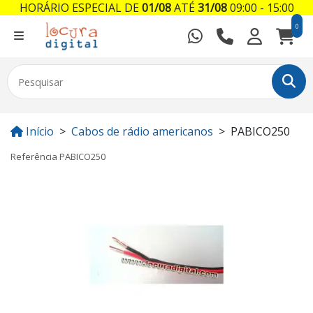
HORÁRIO ESPECIAL DE
01/08
ATÉ
31/08
09:00 - 15:00
0
Início
Cabos de rádio americanos
PABICO250
Referência
PABICO250