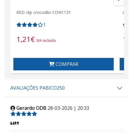
RED clip crocodilo CON1131
cor 
1
1,21
€
1,
IVA incluído
COMPRAR
AVALIAÇÕES PABICO250
Gerardo ODB
28-03-2026 | 20:33