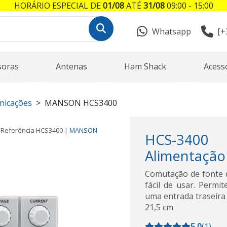
HORÁRIO ESPECIAL DE
01/08
ATÉ
31/08
09:00 - 15:00
Whatsapp
[+
soras
Antenas
Ham Shack
Acess
nicações
MANSON HCS3400
Referência
HCS3400
|
MANSON
HCS-3400 
Alimentação 
Comutação de fonte d
fácil de usar. Permi
uma entrada traseira
21,5 cm
5,0
(
1
)