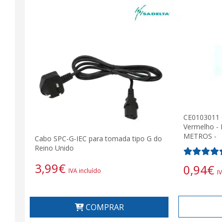
CE0103011 C
Vermelho -
METROS -
Cabo SPC-G-IEC para tomada tipo G do
Reino Unido
3,99
€
0,94
€
IVA incluído
I
COMPRAR