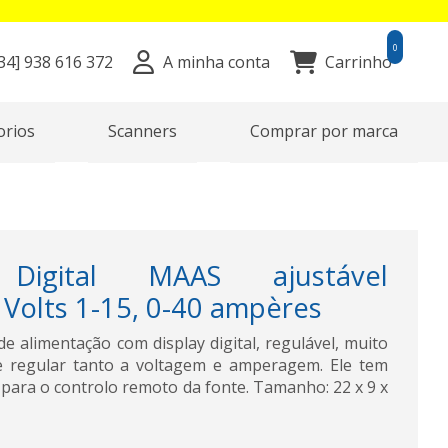
0
34]
938 616 372
A minha conta
Carrinho
orios
Scanners
Comprar por marca
Digital MAAS ajustável
Volts 1-15, 0-40 ampères
e alimentação com display digital, regulável, muito
te regular tanto a voltagem e amperagem. Ele tem
 para o controlo remoto da fonte. Tamanho: 22 x 9 x