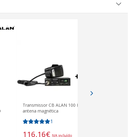
Macho MEC
fusível
Transmissor CB ALAN 100 PLUS +
o
antena magnética
.
1
3,63
€
116,16
€
I
IVA incluído