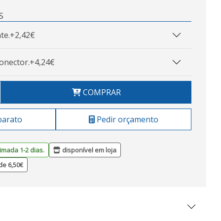
S
te.
+2,42€
onector.
+4,24€
COMPRAR
barato
Pedir orçamento
imada 1-2 dias.
disponível em loja
de 6,50€