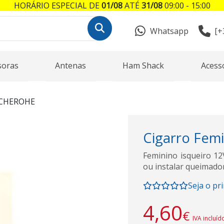
HORÁRIO ESPECIAL DE
01/08
ATÉ
31/08
09:00 - 15:00
Whatsapp
[+
soras
Antenas
Ham Shack
Acess
CHEROHE
Cigarro Fem
Feminino isqueiro 1
ou instalar queimador
Seja o pr
4,60
€
IVA incluíd