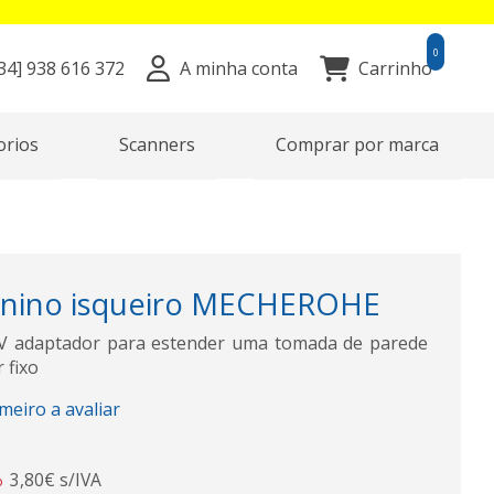
0
34]
938 616 372
A minha conta
Carrinho
orios
Scanners
Comprar por marca
inino isqueiro MECHEROHE
2V adaptador para estender uma tomada de parede
 fixo
imeiro a avaliar
3,80€ s/IVA
o