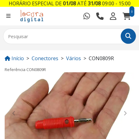
HORÁRIO ESPECIAL DE
01/08
ATÉ
31/08
09:00 - 15:00
0
Início
Conectores
Vários
CON0809R
Referência
CON0809R
Previous
Next