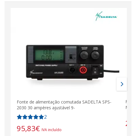
Font
Fonte de alimentação comutada SADELTA SPS-
MANS
2030 30 ampères ajustável 9-
2
27
95,83
€
IVA incluído