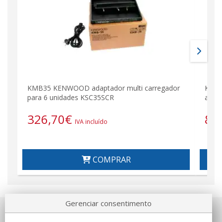
KMB35 KENWOOD adaptador multi carregador
KENW
para 6 unidades KSC35SCR
alime
326,70
€
81
IVA incluído
COMPRAR
Gerenciar consentimento
Sobre nosotros