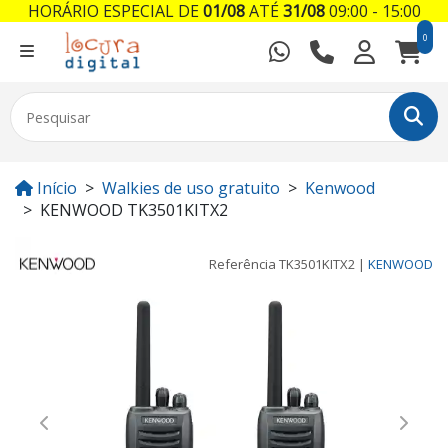
HORÁRIO ESPECIAL DE
01/08
ATÉ
31/08
09:00 - 15:00
0
Início
Walkies de uso gratuito
Kenwood
KENWOOD TK3501KITX2
Referência
TK3501KITX2
|
KENWOOD
Previous
Next