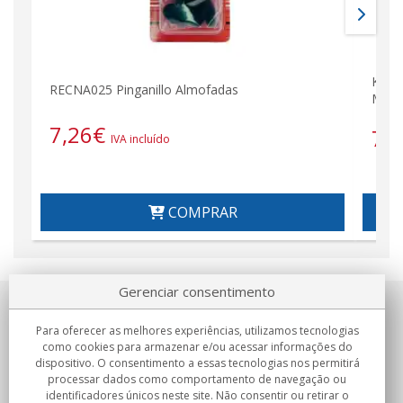
KENW
RECNA025 Pinganillo Almofadas
Mhz 
7,26
€
79
IVA incluído
COMPRAR
Gerenciar consentimento
Sobre nosotros
Para oferecer as melhores experiências, utilizamos tecnologias
como cookies para armazenar e/ou acessar informações do
Compromissos
dispositivo. O consentimento a essas tecnologias nos permitirá
processar dados como comportamento de navegação ou
identificadores únicos neste site. Não consentir ou retirar o
Compras