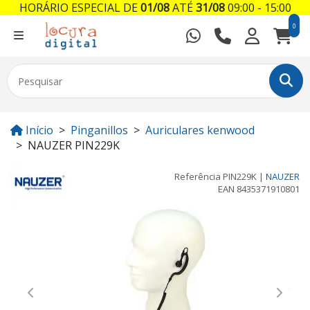
HORÁRIO ESPECIAL DE
01/08
ATÉ
31/08
09:00 - 15:00
0
Início
Pinganillos
Auriculares kenwood
NAUZER PIN229K
Referência
PIN229K
|
NAUZER
EAN
8435371910801
Previous
Next