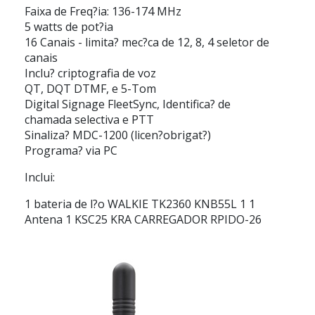
Faixa de Freq?ia: 136-174 MHz
5 watts de pot?ia
16 Canais - limita? mec?ca de 12, 8, 4 seletor de
canais
Inclu? criptografia de voz
QT, DQT DTMF, e 5-Tom
Digital Signage FleetSync, Identifica? de
chamada selectiva e PTT
Sinaliza? MDC-1200 (licen?obrigat?)
Programa? via PC
Inclui:
1 bateria de l?o WALKIE TK2360 KNB55L 1 1
Antena 1 KSC25 KRA CARREGADOR RPIDO-26