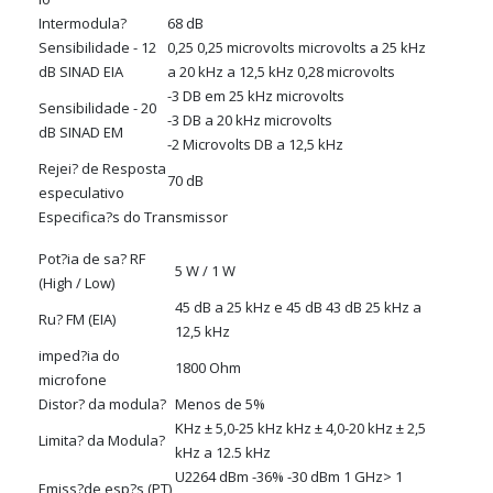
Intermodula?
68 dB
Sensibilidade - 12
0,25 0,25 microvolts microvolts a 25 kHz
dB SINAD EIA
a 20 kHz a 12,5 kHz 0,28 microvolts
-3 DB em 25 kHz microvolts
Sensibilidade - 20
-3 DB a 20 kHz microvolts
dB SINAD EM
-2 Microvolts DB a 12,5 kHz
Rejei? de Resposta
70 dB
especulativo
Especifica?s do Transmissor
Pot?ia de sa? RF
5 W / 1 W
(High / Low)
45 dB a 25 kHz e 45 dB 43 dB 25 kHz a
Ru? FM (EIA)
12,5 kHz
imped?ia do
1800 Ohm
microfone
Distor? da modula?
Menos de 5%
KHz ± 5,0-25 kHz kHz ± 4,0-20 kHz ± 2,5
Limita? da Modula?
kHz a 12.5 kHz
U2264 dBm -36% -30 dBm 1 GHz> 1
Emiss?de esp?s (PT)