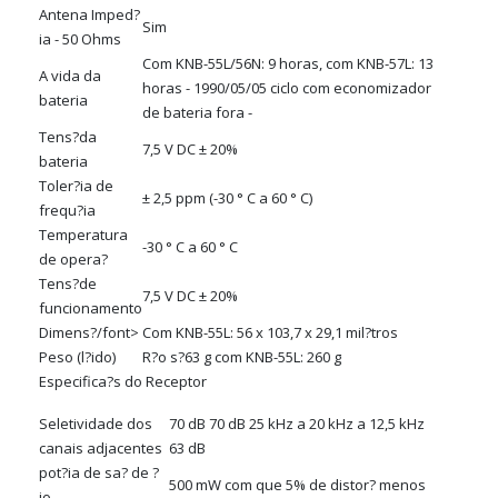
Antena Imped?
Sim
ia - 50 Ohms
Com KNB-55L/56N: 9 horas, com KNB-57L: 13
A vida da
horas - 1990/05/05 ciclo com economizador
bateria
de bateria fora -
Tens?da
7,5 V DC ± 20%
bateria
Toler?ia de
± 2,5 ppm (-30 ° C a 60 ° C)
frequ?ia
Temperatura
-30 ° C a 60 ° C
de opera?
Tens?de
7,5 V DC ± 20%
funcionamento
Dimens?/font>
Com KNB-55L: 56 x 103,7 x 29,1 mil?tros
Peso (l?ido)
R?o s?63 g com KNB-55L: 260 g
Especifica?s do Receptor
Seletividade dos
70 dB 70 dB 25 kHz a 20 kHz a 12,5 kHz
canais adjacentes
63 dB
pot?ia de sa? de ?
500 mW com que 5% de distor? menos
io