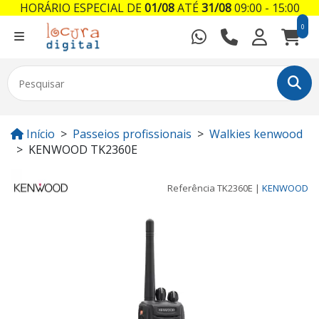
HORÁRIO ESPECIAL DE
01/08
ATÉ
31/08
09:00 - 15:00
0
Início
Passeios profissionais
Walkies kenwood
KENWOOD TK2360E
Referência
TK2360E
|
KENWOOD