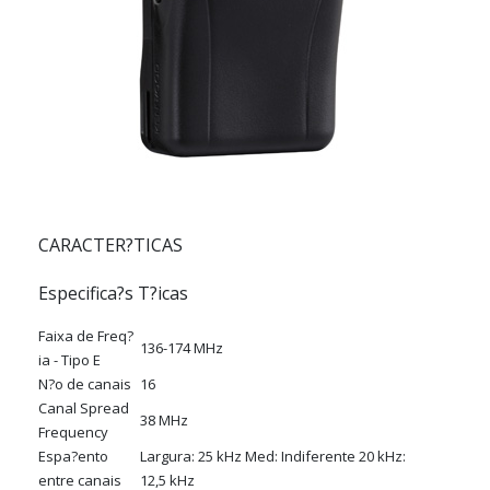
CARACTER?TICAS
Especifica?s T?icas
Faixa de Freq?
136-174 MHz
ia - Tipo E
N?o de canais
16
Canal Spread
38 MHz
Frequency
Espa?ento
Largura: 25 kHz Med: Indiferente 20 kHz:
entre canais
12,5 kHz