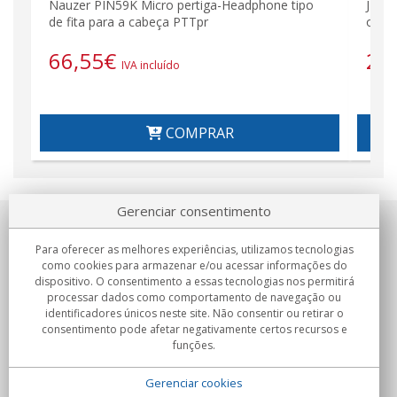
Nauzer PIN59K Micro pertiga-Headphone tipo
JD23
de fita para a cabeça PTTpr
ouvi
66,55
€
24
IVA incluído
COMPRAR
Gerenciar consentimento
Sobre nosotros
Para oferecer as melhores experiências, utilizamos tecnologias
como cookies para armazenar e/ou acessar informações do
Compromissos
dispositivo. O consentimento a essas tecnologias nos permitirá
processar dados como comportamento de navegação ou
identificadores únicos neste site. Não consentir ou retirar o
Compras
consentimento pode afetar negativamente certos recursos e
funções.
Colectivos
Gerenciar cookies
Parceiros