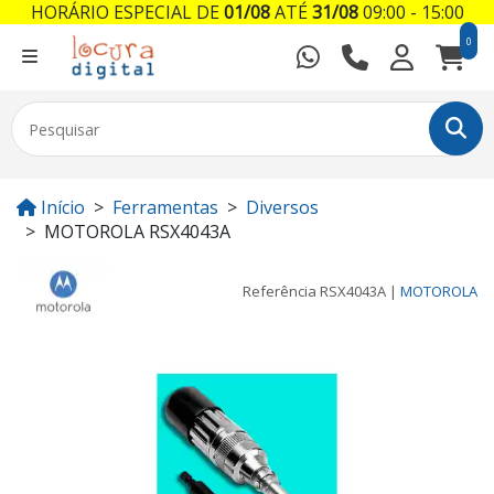
HORÁRIO ESPECIAL DE
01/08
ATÉ
31/08
09:00 - 15:00
0
Início
Ferramentas
Diversos
MOTOROLA RSX4043A
Referência
RSX4043A
|
MOTOROLA