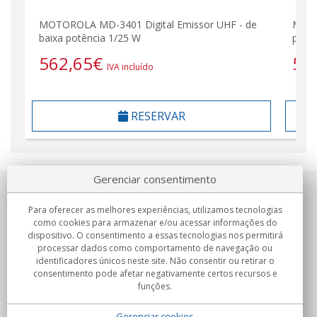
MOTOROLA MD-3401 Digital Emissor UHF - de
MOTO
baixa potência 1/25 W
potê
562,65
€
59
IVA incluído
RESERVAR
Gerenciar consentimento
Sobre nosotros
Para oferecer as melhores experiências, utilizamos tecnologias
como cookies para armazenar e/ou acessar informações do
Compromissos
dispositivo. O consentimento a essas tecnologias nos permitirá
processar dados como comportamento de navegação ou
identificadores únicos neste site. Não consentir ou retirar o
Compras
consentimento pode afetar negativamente certos recursos e
funções.
Colectivos
Gerenciar cookies