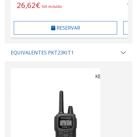
26,62
€
14
IVA incluído
RESERVAR
EQUIVALENTES PKT23KIT1