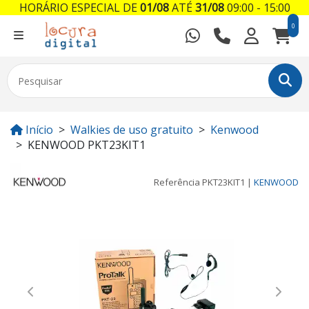
HORÁRIO ESPECIAL DE
01/08
ATÉ
31/08
09:00 - 15:00
0
Início
Walkies de uso gratuito
Kenwood
KENWOOD PKT23KIT1
Referência
PKT23KIT1
|
KENWOOD
Previous
Next