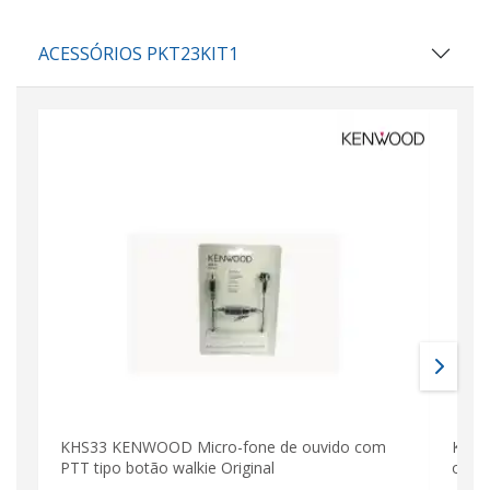
ACESSÓRIOS PKT23KIT1
KHS33 KENWOOD Micro-fone de ouvido com
KENW
PTT tipo botão walkie Original
origi