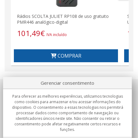
Rádios SCOLTA JULIET RP108 de uso gratuito
SCOL
PMR446 analógico-digital
Uso 
101,49
€
19
IVA incluído
COMPRAR
Gerenciar consentimento
Sobre nosotros
Para oferecer as melhores experiências, utilizamos tecnologias
como cookies para armazenar e/ou acessar informações do
Compromissos
dispositivo. O consentimento a essas tecnologias nos permitirá
processar dados como comportamento de navegação ou
identificadores únicos neste site. Não consentir ou retirar o
Compras
consentimento pode afetar negativamente certos recursos e
funções.
Colectivos