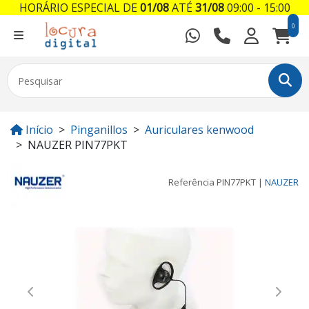
HORÁRIO ESPECIAL DE
01/08
ATÉ
31/08
09:00 - 15:00
0
Início
Pinganillos
Auriculares kenwood
NAUZER PIN77PKT
Referência
PIN77PKT
|
NAUZER
Previous
Next