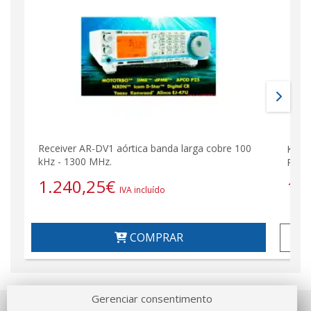
Receiver AR-DV1 aórtica banda larga cobre 100
Kenw
kHz - 1300 MHz.
PRESE
1.240,25
€
12
IVA incluído
COMPRAR
Gerenciar consentimento