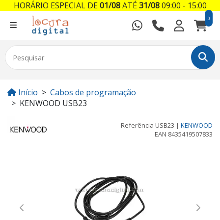
HORÁRIO ESPECIAL DE
01/08
ATÉ
31/08
09:00 - 15:00
0
Início
Cabos de programação
KENWOOD USB23
Referência
USB23
|
KENWOOD
EAN
8435419507833
Previous
Next