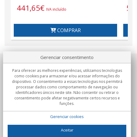
441,65
€
55
IVA incluído
COMPRAR
Gerenciar consentimento
Sobre nosotros
Para oferecer as melhores experiências, utilizamos tecnologias
como cookies para armazenar e/ou acessar informações do
Compromissos
dispositivo. O consentimento a essas tecnologias nos permitirá
processar dados como comportamento de navegação ou
identificadores únicos neste site. Não consentir ou retirar o
Compras
consentimento pode afetar negativamente certos recursos e
funções.
Colectivos
Gerenciar cookies
Parceiros
Informação
Aceitar