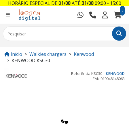
HORÁRIO ESPECIAL DE
01/08
ATÉ
31/08
09:00 - 15:00
0
Início
Walkies chargers
Kenwood
KENWOOD KSC30
Referência
KSC30
|
KENWOOD
EAN
019048148063