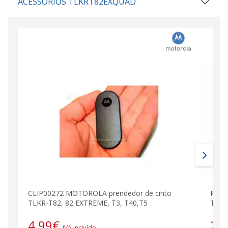
ACESSÓRIOS TLKRT82EXQUAD
CLIP00272 MOTOROLA prendedor de cinto
PMNN
TLKR-T82, 82 EXTREME, T3, T40,T5
TLKR
4,99
€
25
IVA incluído