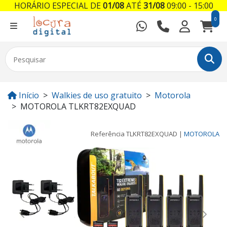
HORÁRIO ESPECIAL DE
01/08
ATÉ
31/08
09:00 - 15:00
0
Início
Walkies de uso gratuito
Motorola
MOTOROLA TLKRT82EXQUAD
Referência
TLKRT82EXQUAD
|
MOTOROLA
Previous
Next