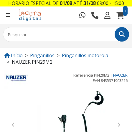
HORÁRIO ESPECIAL DE
01/08
ATÉ
31/08
09:00 - 15:00
0
Início
Pinganillos
Pinganillos motorola
NAUZER PIN29M2
Referência
PIN29M2
|
NAUZER
EAN
8435371903216
Previous
Next