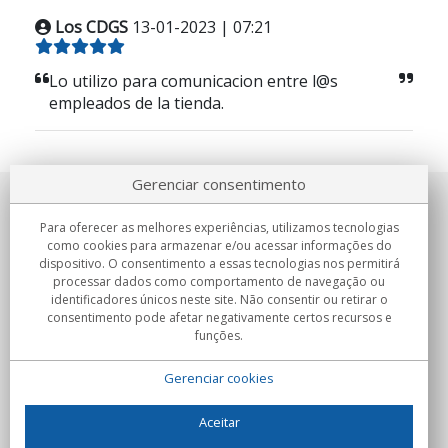
Los CDGS
13-01-2023 | 07:21
Lo utilizo para comunicacion entre l@s
empleados de la tienda.
Gerenciar consentimento
Sobre nosotros
Para oferecer as melhores experiências, utilizamos tecnologias
como cookies para armazenar e/ou acessar informações do
Compromissos
dispositivo. O consentimento a essas tecnologias nos permitirá
processar dados como comportamento de navegação ou
identificadores únicos neste site. Não consentir ou retirar o
Compras
consentimento pode afetar negativamente certos recursos e
funções.
Colectivos
Gerenciar cookies
Parceiros
Informação
Aceitar