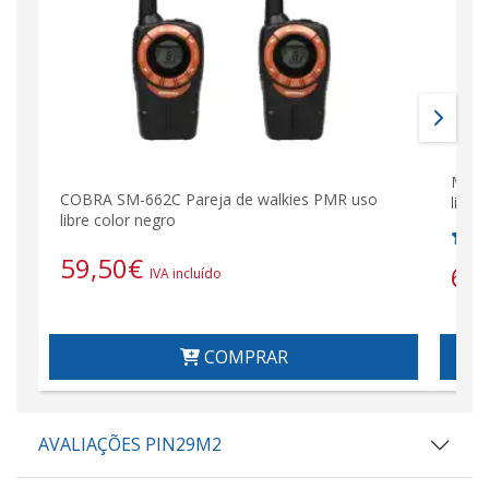
MOTO
COBRA SM-662C Pareja de walkies PMR uso
libre
libre color negro
59,50
€
61
IVA incluído
COMPRAR
AVALIAÇÕES PIN29M2