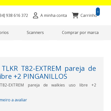
0
34]
938 616 372
A minha conta
Carrinho
orios
Scanners
Comprar por marca
LKR T82-EXTREM pareja de
 libre +2 PINGANILLOS
2-EXTREM pareja de walkies uso libre +2
imeiro a avaliar