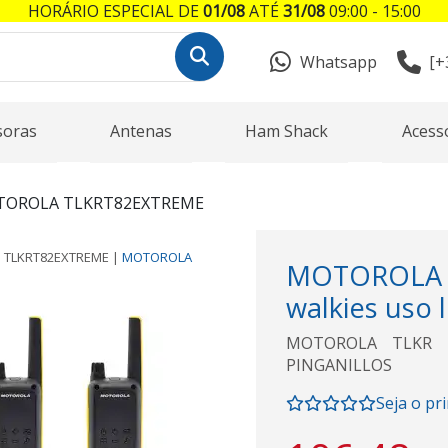
HORÁRIO ESPECIAL DE
01/08
ATÉ
31/08
09:00 - 15:00
Whatsapp
[+
soras
Antenas
Ham Shack
Acess
OROLA TLKRT82EXTREME
a
TLKRT82EXTREME
|
MOTOROLA
MOTOROLA T
walkies uso
MOTOROLA TLKR T8
PINGANILLOS
Seja o pr