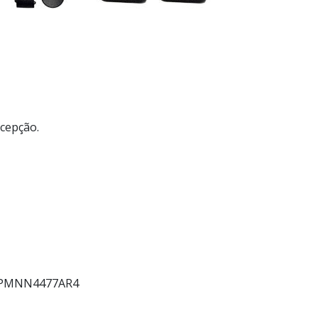
cepção.
has PMNN4477AR4