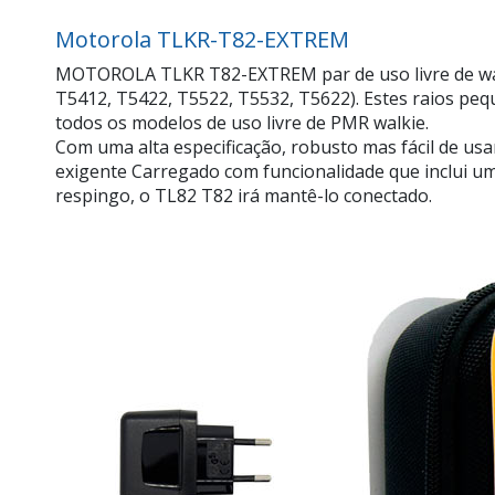
Motorola TLKR-T82-EXTREM
MOTOROLA TLKR T82-EXTREM par de uso livre de wal
T5412, T5422, T5522, T5532, T5622). Estes raios peq
todos os modelos de uso livre de PMR walkie.
Com uma alta especificação, robusto mas fácil de us
exigente Carregado com funcionalidade que inclui um
respingo, o TL82 T82 irá mantê-lo conectado.