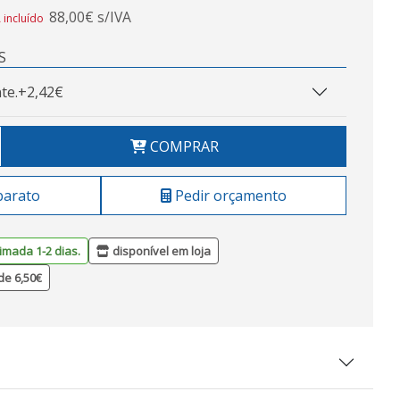
88,00€ s/IVA
 incluído
S
te.
+2,42€
COMPRAR
barato
Pedir orçamento
imada 1-2 dias.
disponível em loja
de 6,50€