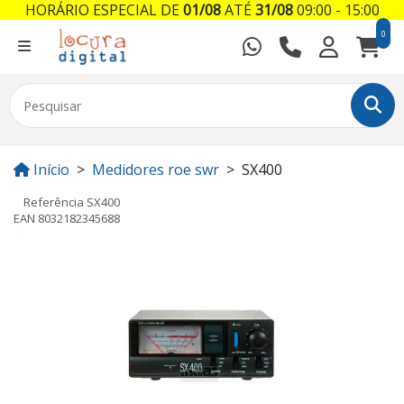
HORÁRIO ESPECIAL DE
01/08
ATÉ
31/08
09:00 - 15:00
0
Início
Medidores roe swr
SX400
Referência
SX400
EAN
8032182345688