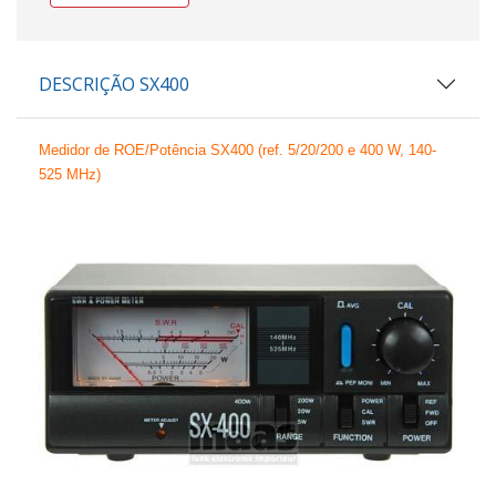
DESCRIÇÃO SX400
Medidor de ROE/Potência
SX400 (ref.
5/20/200 e 400 W, 140-
525 MHz)