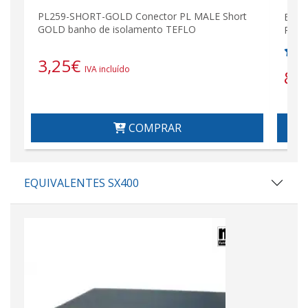
PL259-SHORT-GOLD Conector PL MALE Short
BIDA
GOLD banho de isolamento TEFLO
PL m
3,25
€
IVA incluído
8,
COMPRAR
EQUIVALENTES SX400