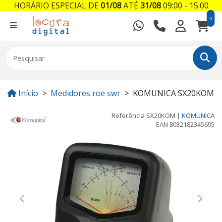
HORÁRIO ESPECIAL DE
01/08
ATÉ
31/08
09:00 - 15:00
0
Início
Medidores roe swr
KOMUNICA SX20KOM
Referência
SX20KOM
|
KOMUNICA
EAN
8032182345695
Previous
Next