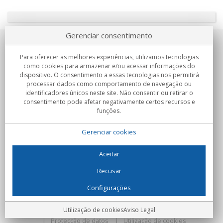
Gerenciar consentimento
Sobre nosotros
Para oferecer as melhores experiências, utilizamos tecnologias
como cookies para armazenar e/ou acessar informações do
Compromissos
dispositivo. O consentimento a essas tecnologias nos permitirá
processar dados como comportamento de navegação ou
identificadores únicos neste site. Não consentir ou retirar o
Compras
consentimento pode afetar negativamente certos recursos e
funções.
Colectivos
Gerenciar cookies
Parceiros
Informação
Aceitar
Recusar
Configurações
C/Flassaders, 13, Nave 6, 08130 Santa Perpètua de Mogoda
(Barcelona) - Espanha
Locura Digital - Todos os direitos reservados
Aviso Legal
Utilização de cookies
Aviso Legal
Protecção de datos
Utilização de cookies