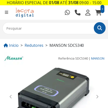
HORÁRIO ESPECIAL DE
01/08
ATÉ
31/08
09:00 - 15:00
0
Início
Redutores
MANSON SDC5340
Referência
SDC5340
|
MANSON
Previous
Next