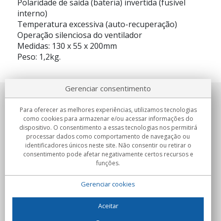
Polaridade de saída (bateria) invertida (fusível
interno)
Temperatura excessiva (auto-recuperação)
Operação silenciosa do ventilador
Medidas: 130 x 55 x 200mm
Peso: 1,2kg.
Gerenciar consentimento
Sobre nosotros
Para oferecer as melhores experiências, utilizamos tecnologias
como cookies para armazenar e/ou acessar informações do
Compromissos
dispositivo. O consentimento a essas tecnologias nos permitirá
processar dados como comportamento de navegação ou
identificadores únicos neste site. Não consentir ou retirar o
Compras
consentimento pode afetar negativamente certos recursos e
funções.
Colectivos
Gerenciar cookies
Parceiros
Informação
Aceitar