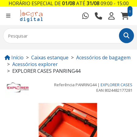
HORÁRIO ESPECIAL DE
01/08
ATÉ
31/08
09:00 - 15:00
0
Início
Caixas estanque
Acessórios de bagagem
Acessórios explorer
EXPLORER CASES PANRING44
Referência
PANRING44
|
EXPLORER CASES
EAN
8024482177281