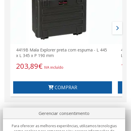
4419B Mala Explorer preta com espuma - L 445
4419
x L 345 x P 190 mm
L 34
203,89
€
15
IVA incluído
COMPRAR
Gerenciar consentimento
Sobre nosotros
Para oferecer as melhores experiências, utilizamos tecnologias