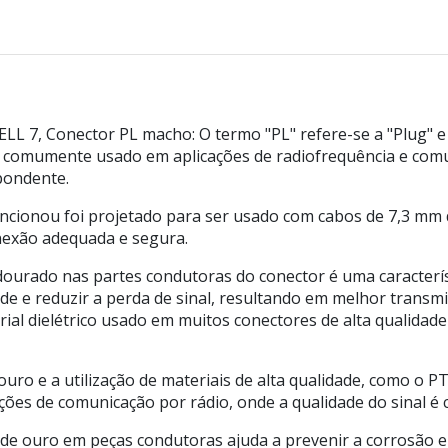
L 7, Conector PL macho: O termo "PL" refere-se a "Plug" e
F comumente usado em aplicações de radiofrequência e comu
pondente.
cionou foi projetado para ser usado com cabos de 7,3 mm de
nexão adequada e segura.
ourado nas partes condutoras do conector é uma caracterís
e e reduzir a perda de sinal, resultando em melhor transmis
rial dielétrico usado em muitos conectores de alta qualidade
 ouro e a utilização de materiais de alta qualidade, como o
ações de comunicação por rádio, onde a qualidade do sinal é
de ouro em peças condutoras ajuda a prevenir a corrosão e