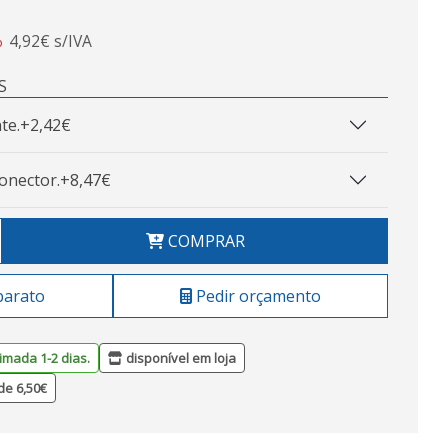
4,92€ s/IVA
o
S
te.
+2,42€
onector.
+8,47€
COMPRAR
barato
Pedir orçamento
imada 1-2 dias.
disponível em loja
de 6,50€