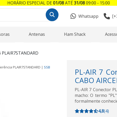
HORÁRIO ESPECIAL DE
01/08
ATÉ
31/08
09:00 - 15:00
Whatsapp
[+
soras
Antenas
Ham Shack
Acess
B PLAIR7STANDARD
erência
PLAIR7STANDARD
|
SSB
PL-AIR 7 Co
CABO AIRCE
PL-AIR 7 Conector P
macho: O termo "PL" 
formalmente conhecid
4,8
(
4
)