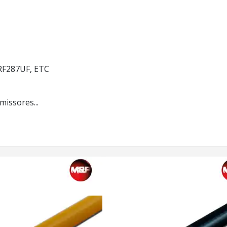
RF287UF, ETC
issores...