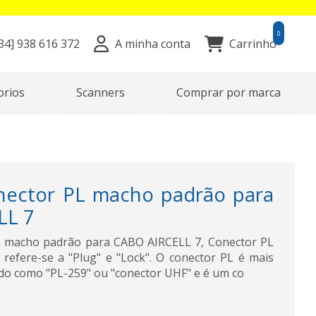
0
34]
938 616 372
A minha conta
Carrinho
orios
Scanners
Comprar por marca
nector PL macho padrão para
LL 7
L macho padrão para CABO AIRCELL 7, Conector PL
refere-se a "Plug" e "Lock". O conector PL é mais
o como "PL-259" ou "conector UHF" e é um co