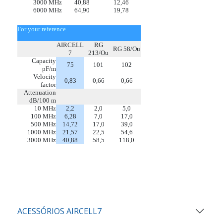
3000 MHz
40,88
12,46
6000 MHz
64,90
19,78
For your reference
AIRCELL
RG
RG 58/Ou
7
213/Ou
Capacity
75
101
102
pF/m
Velocity
0,83
0,66
0,66
factor
Attenuation
dB/100 m
10 MHz
2,2
2,0
5,0
100 MHz
6,28
7,0
17,0
500 MHz
14,72
17,0
39,0
1000 MHz
21,57
22,5
54,6
3000 MHz
40,88
58,5
118,0
ACESSÓRIOS AIRCELL7