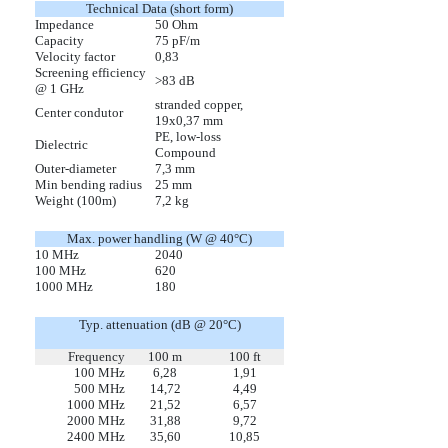
Technical Data (short form)
Impedance
50 Ohm
Capacity
75 pF/m
Velocity factor
0,83
Screening efficiency
>83 dB
@ 1 GHz
stranded copper,
Center condutor
19x0,37 mm
PE, low-loss
Dielectric
Compound
Outer-diameter
7,3 mm
Min bending radius
25 mm
Weight (100m)
7,2 kg
Max. power handling (W @ 40°C)
10 MHz
2040
100 MHz
620
1000 MHz
180
Typ. attenuation (dB
@ 20°C)
Frequency
100 m
100 ft
100 MHz
6,28
1,91
500 MHz
14,72
4,49
1000 MHz
21,52
6,57
2000 MHz
31,88
9,72
2400 MHz
35,60
10,85