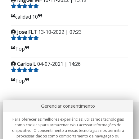
Miguel MF
10-11-2022 | 15:19
calidad 10
Jose FLT
13-10-2022 | 07:23
Top
Carlos L
04-07-2021 | 14:26
Top
Gerenciar consentimento
Sobre nosotros
Para oferecer as melhores experiências, utilizamos tecnologias
como cookies para armazenar e/ou acessar informações do
Compromissos
dispositivo. O consentimento a essas tecnologias nos permitirá
processar dados como comportamento de navegação ou