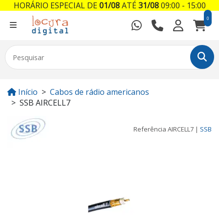
HORÁRIO ESPECIAL DE
01/08
ATÉ
31/08
09:00 - 15:00
0
Início
Cabos de rádio americanos
SSB AIRCELL7
Referência
AIRCELL7
|
SSB