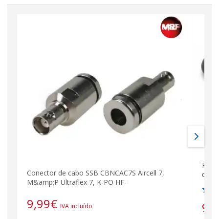
PL-A
Conector de cabo SSB CBNCAC7S Aircell 7,
qual
M&amp;P Ultraflex 7, K-PO HF-
9,99
€
9,
IVA incluído