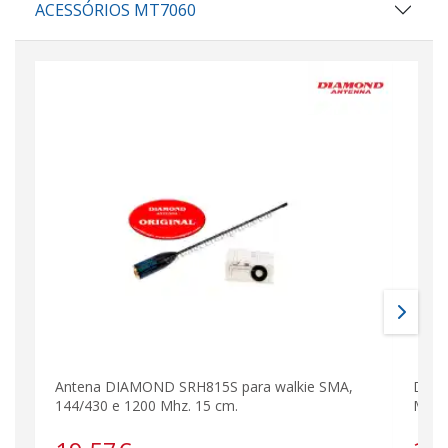
ACESSÓRIOS MT7060
Antena DIAMOND SRH815S para walkie SMA,
DIAM
144/430 e 1200 Mhz. 15 cm.
MODE