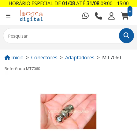
HORÁRIO ESPECIAL DE
01/08
ATÉ
31/08
09:00 - 15:00
0
Início
Conectores
Adaptadores
MT7060
Referência
MT7060