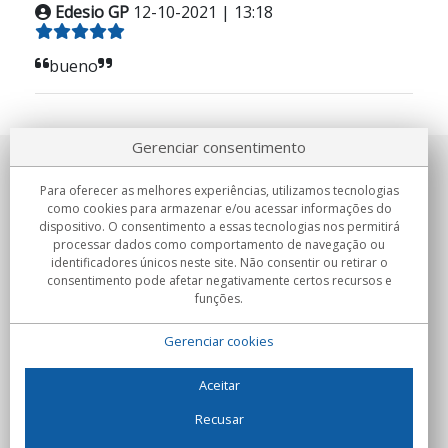
Edesio GP
12-10-2021 | 13:18
bueno
Gerenciar consentimento
Sobre nosotros
Para oferecer as melhores experiências, utilizamos tecnologias
como cookies para armazenar e/ou acessar informações do
Compromissos
dispositivo. O consentimento a essas tecnologias nos permitirá
processar dados como comportamento de navegação ou
identificadores únicos neste site. Não consentir ou retirar o
Compras
consentimento pode afetar negativamente certos recursos e
funções.
Colectivos
Gerenciar cookies
Parceiros
Informação
Aceitar
Recusar