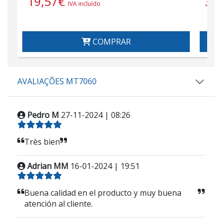
19,57
€
32
IVA incluído
COMPRAR
AVALIAÇÕES MT7060
Pedro M
27-11-2024 | 08:26
Très bien
Adrian MM
16-01-2024 | 19:51
Buena calidad en el producto y muy buena
atención al cliente.