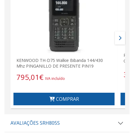
PL25
KENWOOD TH-D75 Walkie Bibanda 144/430
GOLD
Mhz PINGANILLO DE PRESENTE PIN19
3,
795,01
€
IVA incluído
COMPRAR
AVALIAÇÕES SRH805S