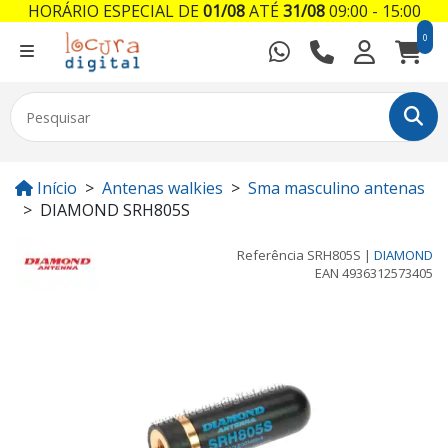
HORÁRIO ESPECIAL DE
01/08
ATÉ
31/08
09:00 - 15:00
0
Início
Antenas walkies
Sma masculino antenas
DIAMOND SRH805S
Referência
SRH805S
|
DIAMOND
EAN
4936312573405