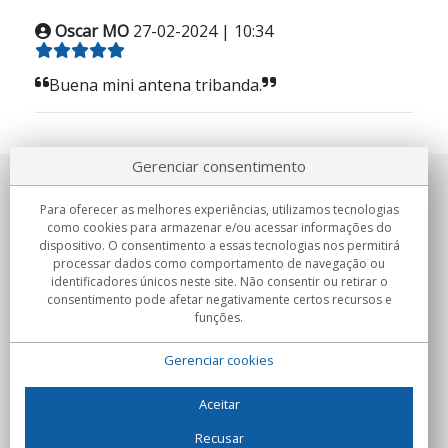
Oscar MO
27-02-2024 | 10:34
Buena mini antena tribanda.
Gerenciar consentimento
Sobre nosotros
Para oferecer as melhores experiências, utilizamos tecnologias
como cookies para armazenar e/ou acessar informações do
Compromissos
dispositivo. O consentimento a essas tecnologias nos permitirá
processar dados como comportamento de navegação ou
identificadores únicos neste site. Não consentir ou retirar o
Compras
consentimento pode afetar negativamente certos recursos e
funções.
Colectivos
Gerenciar cookies
Parceiros
Informação
Aceitar
Recusar