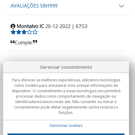
AVALIAÇÕES SRH999
Montalvo IC
20-12-2022 | 07:53
Cumple.
Gerenciar consentimento
Sobre nosotros
Para oferecer as melhores experiências, utilizamos tecnologias
como cookies para armazenar e/ou acessar informações do
Compromissos
dispositivo. O consentimento a essas tecnologias nos permitirá
processar dados como comportamento de navegação ou
identificadores únicos neste site. Não consentir ou retirar o
Compras
consentimento pode afetar negativamente certos recursos e
funções.
Colectivos
Gerenciar cookies
Parceiros