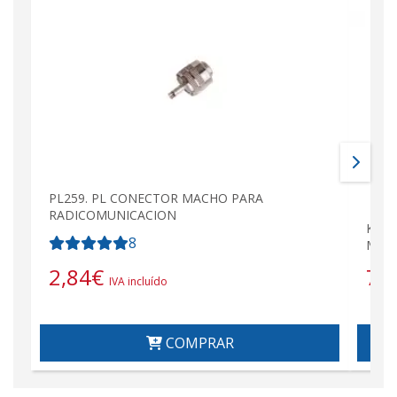
PL259. PL CONECTOR MACHO PARA
RADICOMUNICACION
KENW
8
Mhz 
2,84
€
79
IVA incluído
COMPRAR