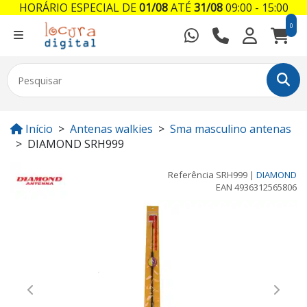
HORÁRIO ESPECIAL DE
01/08
ATÉ
31/08
09:00 - 15:00
0
Início
Antenas walkies
Sma masculino antenas
DIAMOND SRH999
Referência
SRH999
|
DIAMOND
EAN
4936312565806
Previous
Next