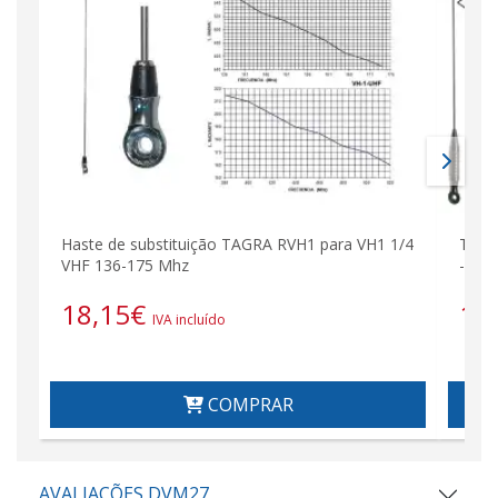
Haste de substituição TAGRA RVH1 para VH1 1/4
TAGR
VHF 136-175 Mhz
- 174
18,15
€
19
IVA incluído
COMPRAR
AVALIAÇÕES DVM27