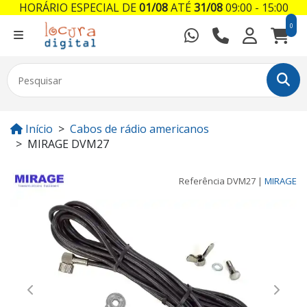
HORÁRIO ESPECIAL DE
01/08
ATÉ
31/08
09:00 - 15:00
0
Início
Cabos de rádio americanos
MIRAGE DVM27
Referência
DVM27
|
MIRAGE
Previous
Next