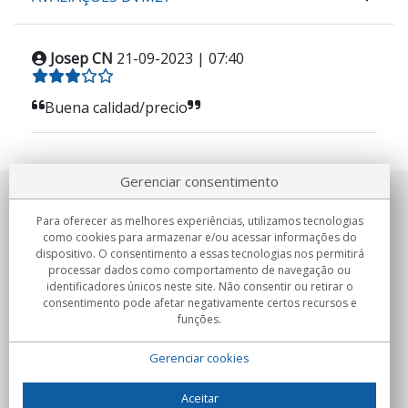
Josep CN
21-09-2023 | 07:40
Buena calidad/precio
Gerenciar consentimento
Sobre nosotros
Para oferecer as melhores experiências, utilizamos tecnologias
como cookies para armazenar e/ou acessar informações do
Compromissos
dispositivo. O consentimento a essas tecnologias nos permitirá
processar dados como comportamento de navegação ou
identificadores únicos neste site. Não consentir ou retirar o
Compras
consentimento pode afetar negativamente certos recursos e
funções.
Colectivos
Gerenciar cookies
Parceiros
Informação
Aceitar