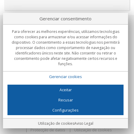
Gerenciar consentimento
Sobre nosotros
Para oferecer as melhores experiências, utilizamos tecnologias
como cookies para armazenar e/ou acessar informações do
Compromissos
dispositivo. O consentimento a essas tecnologias nos permitirá
processar dados como comportamento de navegação ou
identificadores únicos neste site. Não consentir ou retirar o
Compras
consentimento pode afetar negativamente certos recursos e
funções.
Colectivos
Gerenciar cookies
Parceiros
Informação
Aceitar
Recusar
Configurações
C/Flassaders, 13, Nave 6, 08130 Santa Perpètua de Mogoda
(Barcelona) - Espanha
Locura Digital - Todos os direitos reservados
Aviso Legal
Utilização de cookies
Aviso Legal
Protecção de datos
Utilização de cookies