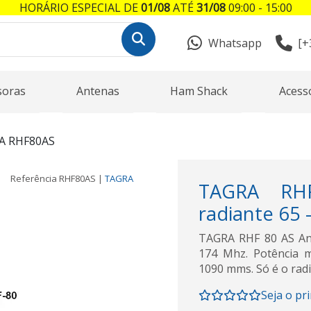
HORÁRIO ESPECIAL DE
01/08
ATÉ
31/08
09:00 - 15:00
Whatsapp
[+
soras
Antenas
Ham Shack
Acess
A RHF80AS
Referência
RHF80AS
|
TAGRA
TAGRA RHF
radiante 65 
TAGRA RHF 80 AS Ant
174 Mhz. Potência m
1090 mms. Só é o radi
Seja o pr