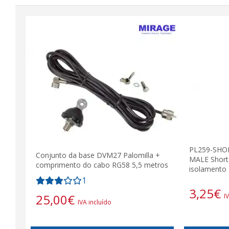
PL259-SHO
Conjunto da base DVM27 Palomilla +
MALE Short
comprimento do cabo RG58 5,5 metros
isolamento
1
3,25
€
25,00
€
I
IVA incluído