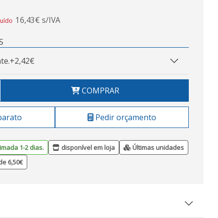
16,43€ s/IVA
luído
S
te.
+2,42€
COMPRAR
barato
Pedir orçamento
imada 1-2 dias.
disponível em loja
Últimas unidades
de 6,50€