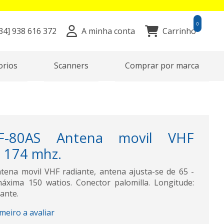
0
34]
938 616 372
A minha conta
Carrinho
orios
Scanners
Comprar por marca
-80AS Antena movil VHF
- 174 mhz.
ena movil VHF radiante, antena ajusta-se de 65 -
áxima 150 watios. Conector palomilla. Longitude:
ante.
imeiro a avaliar