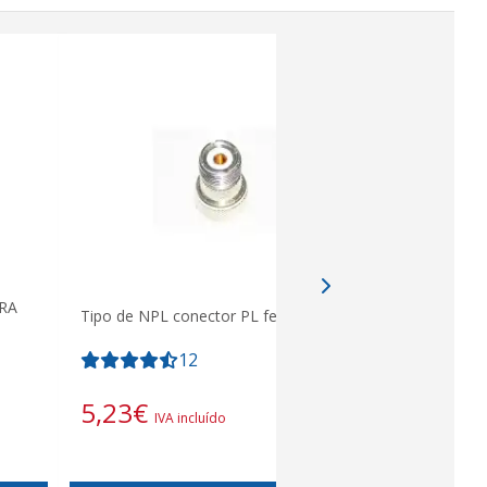
RA
Tipo de NPL conector PL feminino
DV-276 4.5
12
PALOMILL
5,23
€
33,03
IVA incluído