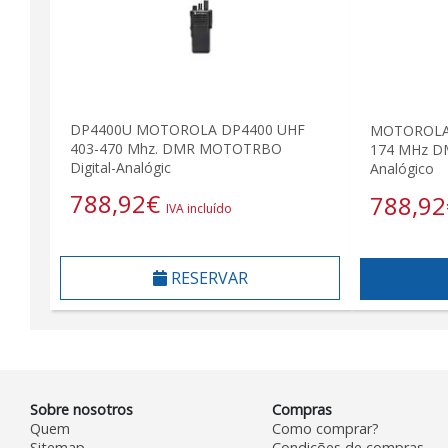
DP4400U MOTOROLA DP4400 UHF
MOTOROLA 
403-470 Mhz. DMR MOTOTRBO
174 MHz D
Digital-Analógic
Analógico
788,92
€
788,92
IVA incluído
RESERVAR
Sobre nosotros
Compras
Quem
Como comprar?
Sitemap
Condições de compras