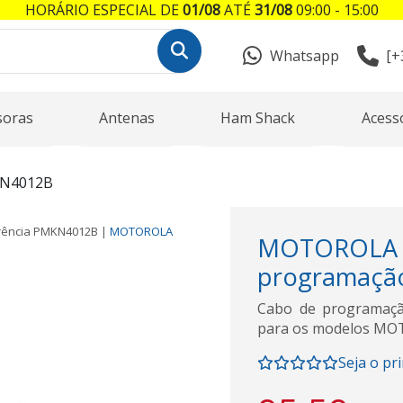
HORÁRIO ESPECIAL DE
01/08
ATÉ
31/08
09:00 - 15:00
Whatsapp
[+
soras
Antenas
Ham Shack
Acess
N4012B
rência
PMKN4012B
|
MOTOROLA
MOTOROL
programaçã
Cabo de programaç
para os modelos MO
Seja o pr