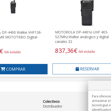
MOTOROLA DP-4401e UHF 403-
DP-4400 Walkie VHF136-
527Mhz.Walkie analogico y digital
MR MOTOTRBO Digital-
canales 32
837,36
€
€
IVA incluído
IVA incluído
RESERVAR
COMPRAR
Para oferecer
armazenar e/
Colectivos
tecnologias 
Distribuidor
identificador