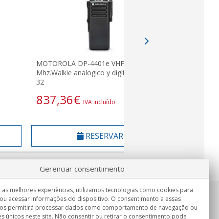
MOTOROLA DP-4401e VHF136-174
MOTOROLA
Mhz.Walkie analogico y digital canales
470 MHz
32
1.632,
837,36
€
IVA incluído
RESERVAR
Gerenciar consentimento
 as melhores experiências, utilizamos tecnologias como cookies para
ou acessar informações do dispositivo. O consentimento a essas
Informação
nos permitirá processar dados como comportamento de navegação ou
Seg.-Sex. 9:00h - 15:00h.
es únicos neste site. Não consentir ou retirar o consentimento pode