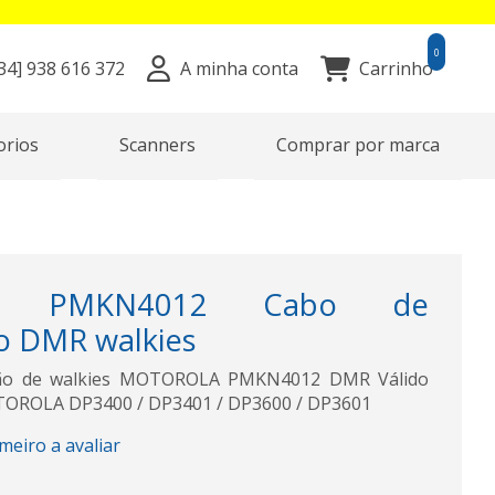
0
34]
938 616 372
A minha conta
Carrinho
orios
Scanners
Comprar por marca
A PMKN4012 Cabo de
o DMR walkies
ão de walkies MOTOROLA PMKN4012 DMR Válido
TOROLA DP3400 / DP3401 / DP3600 / DP3601
imeiro a avaliar