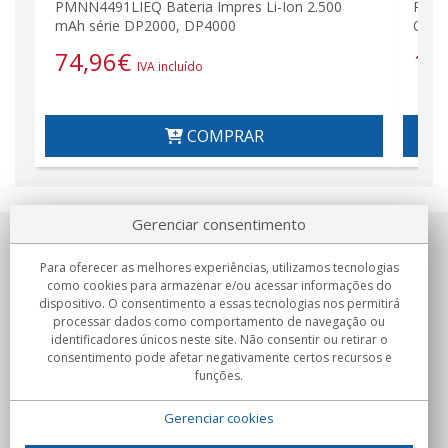
PMNN4491LIEQ Bateria Impres Li-Ion 2.500
PMLN
mAh série DP2000, DP4000
ORIG
74,96
€
10
IVA incluído
COMPRAR
Gerenciar consentimento
Sobre nosotros
Para oferecer as melhores experiências, utilizamos tecnologias
como cookies para armazenar e/ou acessar informações do
Compromissos
dispositivo. O consentimento a essas tecnologias nos permitirá
processar dados como comportamento de navegação ou
identificadores únicos neste site. Não consentir ou retirar o
Compras
consentimento pode afetar negativamente certos recursos e
funções.
Colectivos
Gerenciar cookies
Parceiros