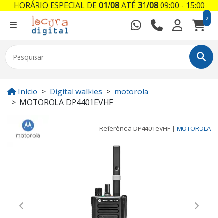
HORÁRIO ESPECIAL DE
01/08
ATÉ
31/08
09:00 - 15:00
0
Início
Digital walkies
motorola
MOTOROLA DP4401EVHF
Referência
DP4401eVHF
|
MOTOROLA
Previous
Next