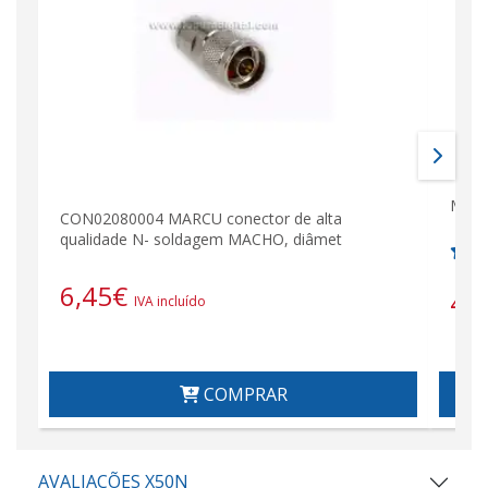
Mach
CON02080004 MARCU conector de alta
qualidade N- soldagem MACHO, diâmet
6,45
€
4,
IVA incluído
COMPRAR
AVALIAÇÕES X50N