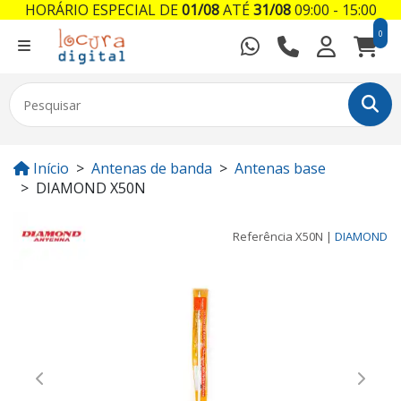
HORÁRIO ESPECIAL DE
01/08
ATÉ
31/08
09:00 - 15:00
0
Início
Antenas de banda
Antenas base
DIAMOND X50N
Referência
X50N
|
DIAMOND
Previous
Next