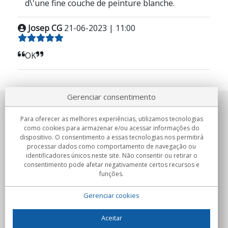
d\'une fine couche de peinture blanche.
Josep CG
21-06-2023 | 11:00
OK
Gerenciar consentimento
Sobre nosotros
Para oferecer as melhores experiências, utilizamos tecnologias
como cookies para armazenar e/ou acessar informações do
Compromissos
dispositivo. O consentimento a essas tecnologias nos permitirá
processar dados como comportamento de navegação ou
identificadores únicos neste site. Não consentir ou retirar o
Compras
consentimento pode afetar negativamente certos recursos e
funções.
Colectivos
Gerenciar cookies
Parceiros
Informação
Aceitar