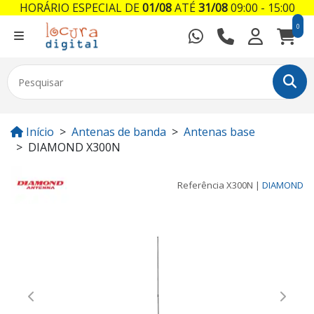
HORÁRIO ESPECIAL DE
01/08
ATÉ
31/08
09:00 - 15:00
0
Início
Antenas de banda
Antenas base
DIAMOND X300N
Referência
X300N
|
DIAMOND
Previous
Next