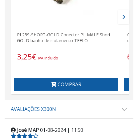
PL259-SHORT-GOLD Conector PL MALE Short
CON0
GOLD banho de isolamento TEFLO
qual
3,25
€
6,
IVA incluído
COMPRAR
AVALIAÇÕES X300N
José MAP
01-08-2024 | 11:50